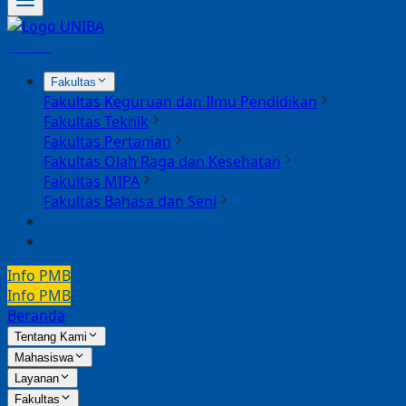
UNIBA
Fakultas
Fakultas Keguruan dan Ilmu Pendidikan
Fakultas Teknik
Fakultas Pertanian
Fakultas Olah Raga dan Kesehatan
Fakultas MIPA
Fakultas Bahasa dan Seni
Berita
Kontak
Info PMB
Info PMB
Beranda
Tentang Kami
Mahasiswa
Layanan
Fakultas