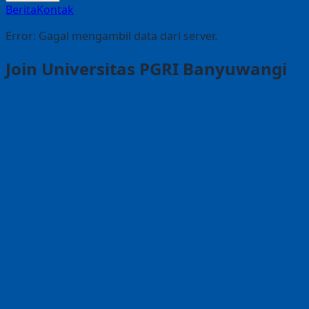
Berita
Kontak
Error:
Gagal mengambil data dari server.
Join Universitas PGRI Banyuwangi
Setiap Calon Mahasiswa Berprestasi Akan Mendapatkan
Diskon Biaya Pendaftaran Dan Dana Pengembangan*
INFO LANJUT
HUBUNGI KAMI
Pesan Rektor Universitas PGRI
Banyuwangi
Dr. H. Sadi, M.M
Bismillahirrahmanirrahim, assalamualaikum
warahmatullahi wabarakatuh