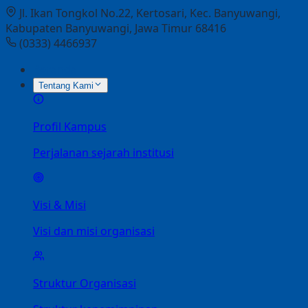
Jl. Ikan Tongkol No.22, Kertosari, Kec. Banyuwangi,
Kabupaten Banyuwangi, Jawa Timur 68416
(0333) 4466937
Beranda
Tentang Kami
Profil Kampus
Perjalanan sejarah institusi
Visi & Misi
Visi dan misi organisasi
Struktur Organisasi