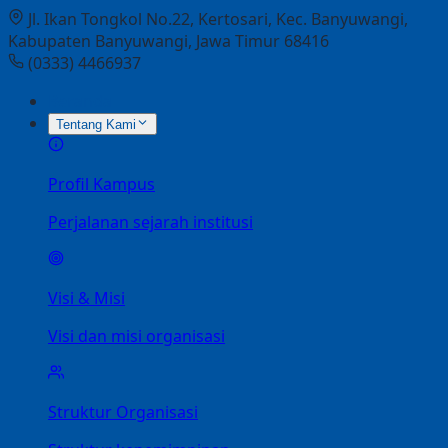
Jl. Ikan Tongkol No.22, Kertosari, Kec. Banyuwangi,
Kabupaten Banyuwangi, Jawa Timur 68416
(0333) 4466937
Beranda
Tentang Kami
Profil Kampus
Perjalanan sejarah institusi
Visi & Misi
Visi dan misi organisasi
Struktur Organisasi