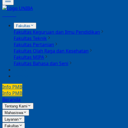
UNIBA
Fakultas
Fakultas Keguruan dan Ilmu Pendidikan
Fakultas Teknik
Fakultas Pertanian
Fakultas Olah Raga dan Kesehatan
Fakultas MIPA
Fakultas Bahasa dan Seni
Berita
Kontak
Info PMB
Info PMB
Beranda
Tentang Kami
Mahasiswa
Layanan
Fakultas