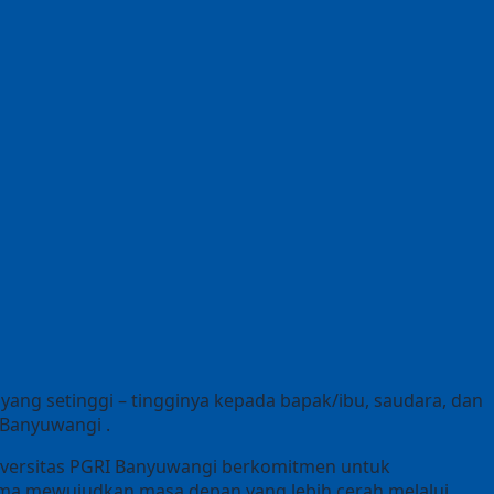
ang setinggi – tingginya kepada bapak/ibu, saudara, dan
 Banyuwangi .
niversitas PGRI Banyuwangi berkomitmen untuk
ama mewujudkan masa depan yang lebih cerah melalui