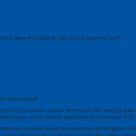
 Diskon Biaya Pendaftaran Dan Dana Pengembangan*
yuwangi
ahi wabarakatuh
wangi menyampaikan ucapan terimakasih dan penghargaan y
emutuskan untuk memilih pendidikan di Universitas PGRI
mencetak generasi muda berkualitas dan berintegritas. U
sis pada perkembangan teknologi terkini. Mari bersama-s