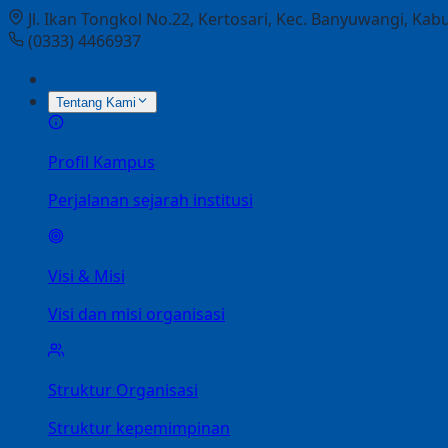
Jl. Ikan Tongkol No.22, Kertosari, Kec. Banyuwangi, K
(0333) 4466937
Beranda
Tentang Kami
Profil Kampus
Perjalanan sejarah institusi
Visi & Misi
Visi dan misi organisasi
Struktur Organisasi
Struktur kepemimpinan