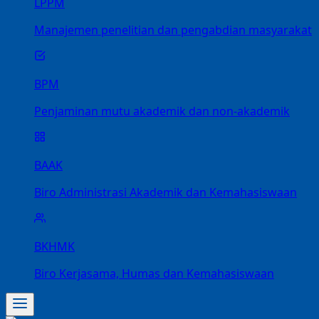
LPPM
Manajemen penelitian dan pengabdian masyarakat
BPM
Penjaminan mutu akademik dan non-akademik
BAAK
Biro Administrasi Akademik dan Kemahasiswaan
BKHMK
Biro Kerjasama, Humas dan Kemahasiswaan