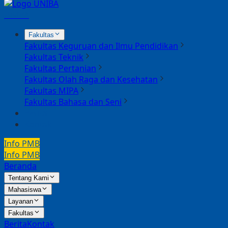
UNIBA
Fakultas
Fakultas Keguruan dan Ilmu Pendidikan
Fakultas Teknik
Fakultas Pertanian
Fakultas Olah Raga dan Kesehatan
Fakultas MIPA
Fakultas Bahasa dan Seni
Berita
Kontak
Info PMB
Info PMB
Beranda
Tentang Kami
Mahasiswa
Layanan
Fakultas
Berita
Kontak