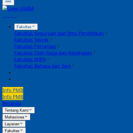
UNIBA
Fakultas
Fakultas Keguruan dan Ilmu Pendidikan
Fakultas Teknik
Fakultas Pertanian
Fakultas Olah Raga dan Kesehatan
Fakultas MIPA
Fakultas Bahasa dan Seni
Berita
Kontak
Info PMB
Info PMB
Beranda
Tentang Kami
Mahasiswa
Layanan
Fakultas