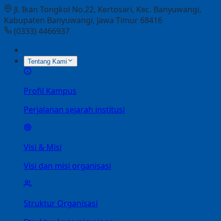
Jl. Ikan Tongkol No.22, Kertosari, Kec. Banyuwangi,
Kabupaten Banyuwangi, Jawa Timur 68416
(0333) 4466937
Beranda
Tentang Kami
Profil Kampus
Perjalanan sejarah institusi
Visi & Misi
Visi dan misi organisasi
Struktur Organisasi