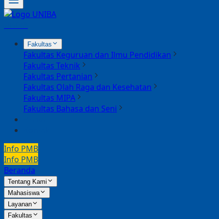
UNIBA
Fakultas
Fakultas Keguruan dan Ilmu Pendidikan
Fakultas Teknik
Fakultas Pertanian
Fakultas Olah Raga dan Kesehatan
Fakultas MIPA
Fakultas Bahasa dan Seni
Berita
Kontak
Info PMB
Info PMB
Beranda
Tentang Kami
Mahasiswa
Layanan
Fakultas