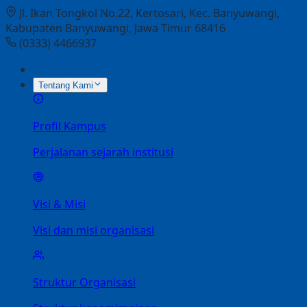
Jl. Ikan Tongkol No.22, Kertosari, Kec. Banyuwangi,
Kabupaten Banyuwangi, Jawa Timur 68416
(0333) 4466937
Beranda
Tentang Kami
Profil Kampus
Perjalanan sejarah institusi
Visi & Misi
Visi dan misi organisasi
Struktur Organisasi