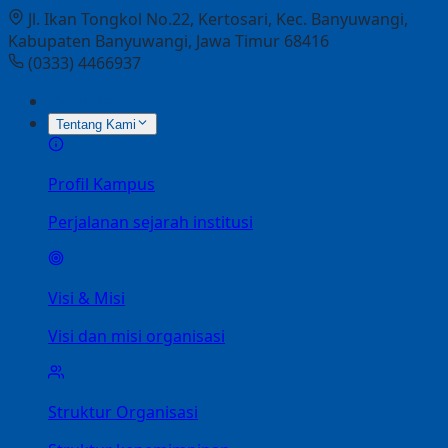
Jl. Ikan Tongkol No.22, Kertosari, Kec. Banyuwangi,
Kabupaten Banyuwangi, Jawa Timur 68416
(0333) 4466937
Beranda
Tentang Kami
Profil Kampus
Perjalanan sejarah institusi
Visi & Misi
Visi dan misi organisasi
Struktur Organisasi