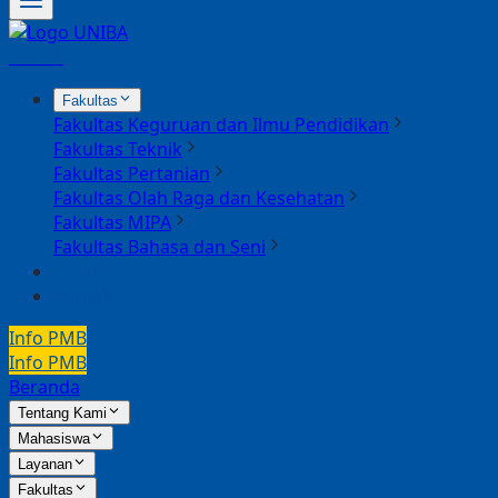
UNIBA
Fakultas
Fakultas Keguruan dan Ilmu Pendidikan
Fakultas Teknik
Fakultas Pertanian
Fakultas Olah Raga dan Kesehatan
Fakultas MIPA
Fakultas Bahasa dan Seni
Berita
Kontak
Info PMB
Info PMB
Beranda
Tentang Kami
Mahasiswa
Layanan
Fakultas