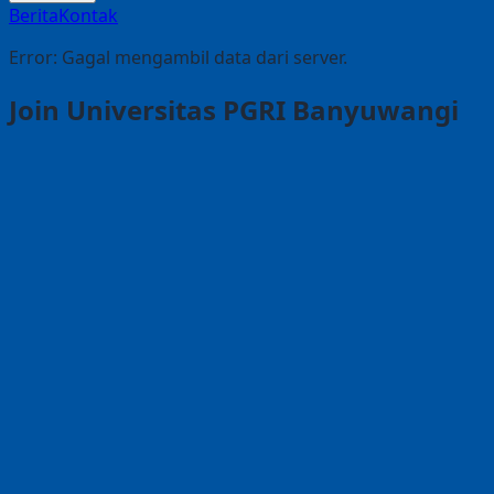
Berita
Kontak
Error:
Gagal mengambil data dari server.
Join Universitas PGRI Banyuwangi
Setiap Calon Mahasiswa Berprestasi Akan Mendapatkan
Diskon Biaya Pendaftaran Dan Dana Pengembangan*
INFO LANJUT
HUBUNGI KAMI
Pesan Rektor Universitas PGRI
Banyuwangi
Dr. H. Sadi, M.M
Bismillahirrahmanirrahim, assalamualaikum
warahmatullahi wabarakatuh